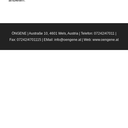
anbieten.
ÖNGENE | Austraße 10, 4601 Wels, Austria | Telefon: 07242/47011 |
Fax: 07242/4701115 | EMail:
info@oengene.at
| Web:
www.oengene.at